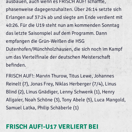
ausbauen, auch wenn es FRISCH AUF! schaffte,
phasenweise dagegenzuhalten. Über 26:14 setzte sich
Erlangen auf 37:24 ab und siegte am Ende verdient mit
40:26. Für die U19 steht nun am kommenden Sonntag
das letzte Saisonspiel auf dem Programm. Dann
empfangen die Grün-Weißen die HSG
Dutenhofen/Münchholzhausen, die sich noch im Kampf
um das Viertelfinale der deutschen Meisterschaft
befinden.
FRISCH AUF!: Marvin Thurow, Titus Lewe, Johannes
Reinelt (7), Jonas Frey, Niklas Herberger (7/4), Linus
Blind (2), Linus Gnädiger, Lenny Schwenk (1), Henry
Allgaier, Noah Schöne (3), Tony Abele (5), Luca Mangold,
Samuel Latka, Philip Schäberle (1)
FRISCH AUF!-U17 VERLIERT BEI