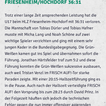
FRIESENHEIM/HOCHDORF 36:31
Trotz einer lange Zeit ansprechenden Leistung hat die
U17 beim HLZ Friesenheim-Hochdorf mit 36:31 verloren.
Die Mannschaft von Tobias Dürler und Tobias Hafner
musste mit Micha Lang und Noah Schöne auf zwei
wichtige Spieler verzichten und ging mit einem sehr
jungen Kader in die Bundesligabegegnung. Die Grün-
Weißen kamen gut ins Spiel und übernahmen sofort die
Führung. Jonathan Härtsfelder traf zum 5:2 und diese
Führung konnten die Grün-Weißen sukzessive ausbauen,
auch weil Tristan Venzl im FRISCH AUF!-Tor starke
Paraden zeigte. Mit einer 20:15-Halbzeitführung ging es
in die Pause. Auch nach der Halbzeit verteidigte FRISCH
AUF! den Vorsprung bis zum 28:23 durch David Prinz. In
der Folgezeit häuften sich jedoch die technischen
Fehler gegen die nun immer offensiver agierenden