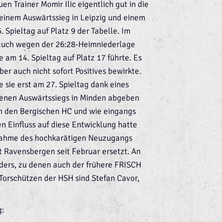
 Trainer Momir Ilic eigentlich gut in die
einem Auswärtssieg in Leipzig und einem
Spieltag auf Platz 9 der Tabelle. Im
 auch wegen der 26:28-Heimniederlage
 am 14. Spieltag auf Platz 17 führte. Es
er auch nicht sofort Positives bewirkte.
e sie erst am 27. Spieltag dank eines
enen Auswärtssiegs in Minden abgeben
en den Bergischen HC und wie eingangs
 Einfluss auf diese Entwicklung hatte
unahme des hochkarätigen Neuzugangs
t Ravensbergen seit Februar ersetzt. An
aders, zu denen auch der frühere FRISCH
 Torschützen der HSH sind Stefan Cavor,
g: