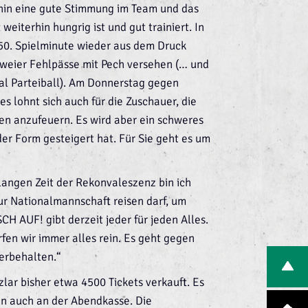
hin eine gute Stimmung im Team und das
weiterhin hungrig ist und gut trainiert. In
50. Spielminute wieder aus dem Druck
zweier Fehlpässe mit Pech versehen (… und
mal Parteiball). Am Donnerstag gegen
s lohnt sich auch für die Zuschauer, die
en anzufeuern. Es wird aber ein schweres
 der Form gesteigert hat. Für Sie geht es um
angen Zeit der Rekonvaleszenz bin ich
zur Nationalmannschaft reisen darf, um
H AUF! gibt derzeit jeder für jeden Alles.
rfen wir immer alles rein. Es geht gegen
erbehalten.“
ar bisher etwa 4500 Tickets verkauft. Es
nn auch an der Abendkasse. Die