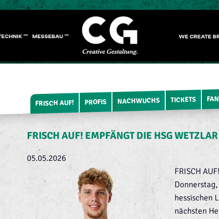
FAN
TICKETS
NACHWUCHS
PROFIS
FRISCH AUF!
FRISCH AUF! EMPFÄNGT DIE HSG WETZLAR
05.05.2026
FRISCH AUF
Donnerstag,
hessischen 
nächsten Hei