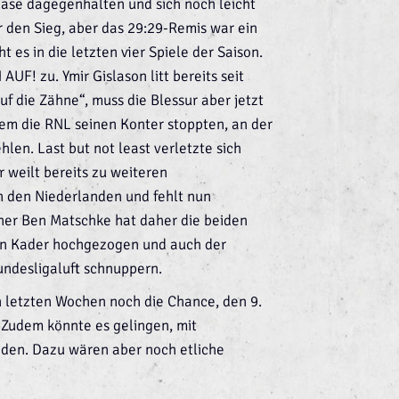
ase dagegenhalten und sich noch leicht
 den Sieg, aber das 29:29-Remis war ein
es in die letzten vier Spiele der Saison.
UF! zu. Ymir Gislason litt bereits seit
uf die Zähne“, muss die Blessur aber jetzt
dem die RNL seinen Konter stoppten, an der
hlen. Last but not least verletzte sich
 weilt bereits zu weiteren
 den Niederlanden und fehlt nun
ner Ben Matschke hat daher die beiden
en Kader hochgezogen und auch der
undesligaluft schnuppern.
 letzten Wochen noch die Chance, den 9.
 Zudem könnte es gelingen, mit
den. Dazu wären aber noch etliche