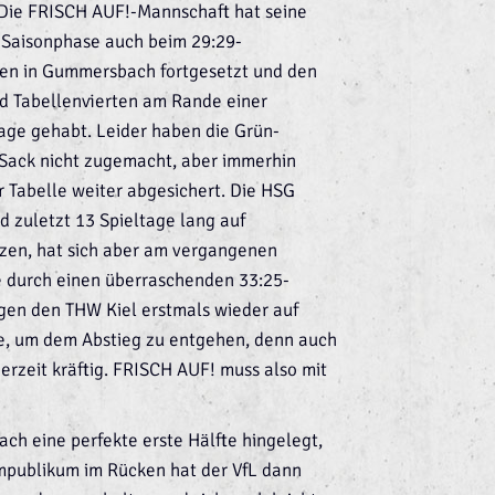
 Die FRISCH AUF!-Mannschaft hat seine
 Saisonphase auch beim 29:29-
en in Gummersbach fortgesetzt und den
d Tabellenvierten am Rande einer
age gehabt. Leider haben die Grün-
Sack nicht zugemacht, aber immerhin
er Tabelle weiter abgesichert. Die HSG
d zuletzt 13 Spieltage lang auf
zen, hat sich aber am vergangenen
durch einen überraschenden 33:25-
gen den THW Kiel erstmals wieder auf
ne, um dem Abstieg zu entgehen, denn auch
rzeit kräftig. FRISCH AUF! muss also mit
h eine perfekte erste Hälfte hingelegt,
impublikum im Rücken hat der VfL dann