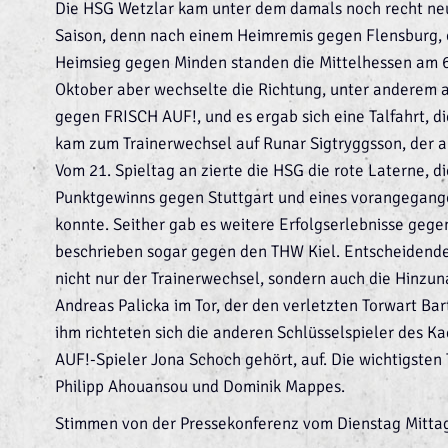
Die HSG Wetzlar kam unter dem damals noch recht neuen
Saison, denn nach einem Heimremis gegen Flensburg, 
Heimsieg gegen Minden standen die Mittelhessen am 6. 
Oktober aber wechselte die Richtung, unter anderem
gegen FRISCH AUF!, und es ergab sich eine Talfahrt, die
kam zum Trainerwechsel auf Runar Sigtryggsson, der ab
Vom 21. Spieltag an zierte die HSG die rote Laterne, di
Punktgewinns gegen Stuttgart und eines vorangegang
konnte. Seither gab es weitere Erfolgserlebnisse geg
beschrieben sogar gegen den THW Kiel. Entscheidenden
nicht nur der Trainerwechsel, sondern auch die Hinz
Andreas Palicka im Tor, der den verletzten Torwart Bar
ihm richteten sich die anderen Schlüsselspieler des K
AUF!-Spieler Jona Schoch gehört, auf. Die wichtigsten
Philipp Ahouansou und Dominik Mappes.
Stimmen von der Pressekonferenz vom Dienstag Mitta