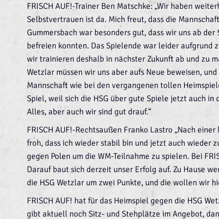
FRISCH AUF!-Trainer Ben Matschke: „Wir haben weiter
Selbstvertrauen ist da. Mich freut, dass die Mannschaft 
Gummersbach war besonders gut, dass wir uns ab der 
befreien konnten. Das Spielende war leider aufgrund 
wir trainieren deshalb in nächster Zukunft ab und zu 
Wetzlar müssen wir uns aber aufs Neue beweisen, und e
Mannschaft wie bei den vergangenen tollen Heimspiel
Spiel, weil sich die HSG über gute Spiele jetzt auch in
Alles, aber auch wir sind gut drauf.“
FRISCH AUF!-Rechtsaußen Franko Lastro „Nach einer l
froh, dass ich wieder stabil bin und jetzt auch wieder 
gegen Polen um die WM-Teilnahme zu spielen. Bei FRISC
Darauf baut sich derzeit unser Erfolg auf. Zu Hause we
die HSG Wetzlar um zwei Punkte, und die wollen wir hi
FRISCH AUF! hat für das Heimspiel gegen die HSG Wetzl
gibt aktuell noch Sitz- und Stehplätze im Angebot, da