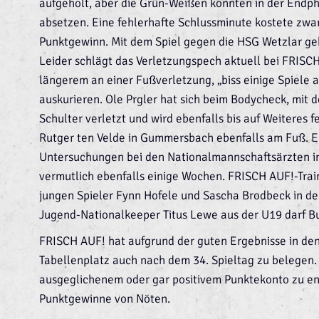
aufgeholt, aber die Grün-Weißen konnten in der Endph
absetzen. Eine fehlerhafte Schlussminute kostete zwar
Punktgewinn. Mit dem Spiel gegen die HSG Wetzlar geht 
Leider schlägt das Verletzungspech aktuell bei FRISCH A
längerem an einer Fußverletzung, „biss einige Spiele a
auskurieren. Ole Prgler hat sich beim Bodycheck, mit 
Schulter verletzt und wird ebenfalls bis auf Weiteres fe
Rutger ten Velde in Gummersbach ebenfalls am Fuß. Er
Untersuchungen bei den Nationalmannschaftsärzten in
vermutlich ebenfalls einige Wochen. FRISCH AUF!-Trai
jungen Spieler Fynn Hofele und Sascha Brodbeck in d
Jugend-Nationalkeeper Titus Lewe aus der U19 darf B
FRISCH AUF! hat aufgrund der guten Ergebnisse in den
Tabellenplatz auch nach dem 34. Spieltag zu belegen.
ausgeglichenem oder gar positivem Punktekonto zu en
Punktgewinne von Nöten.