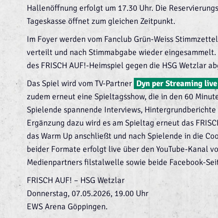
Hallenöffnung erfolgt um 17.30 Uhr. Die Reservierungs
Tageskasse öffnet zum gleichen Zeitpunkt.
Im Foyer werden vom Fanclub Grün-Weiss Stimmzettel 
verteilt und nach Stimmabgabe wieder eingesammelt.
des FRISCH AUF!-Heimspiel gegen die HSG Wetzlar ab
Das Spiel wird vom TV-Partner
Dyn per Streaming live
zudem erneut eine Spieltagsshow, die in den 60 Minut
Spielende spannende Interviews, Hintergrundberichte u
Ergänzung dazu wird es am Spieltag erneut das FRISC
das Warm Up anschließt und nach Spielende in die Co
beider Formate erfolgt live über den YouTube-Kanal 
Medienpartners filstalwelle sowie beide Facebook-Sei
FRISCH AUF! – HSG Wetzlar
Donnerstag, 07.05.2026, 19.00 Uhr
EWS Arena Göppingen.