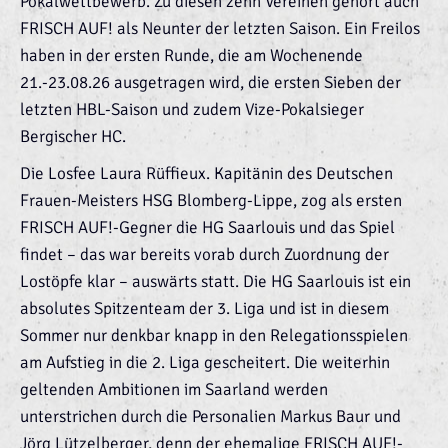
Pokalwettbewerb. Zu diesen zehn Vereinen gehört auch
FRISCH AUF! als Neunter der letzten Saison. Ein Freilos
haben in der ersten Runde, die am Wochenende
21.-23.08.26 ausgetragen wird, die ersten Sieben der
letzten HBL-Saison und zudem Vize-Pokalsieger
Bergischer HC.
Die Losfee Laura Rüffieux. Kapitänin des Deutschen
Frauen-Meisters HSG Blomberg-Lippe, zog als ersten
FRISCH AUF!-Gegner die HG Saarlouis und das Spiel
findet – das war bereits vorab durch Zuordnung der
Lostöpfe klar – auswärts statt. Die HG Saarlouis ist ein
absolutes Spitzenteam der 3. Liga und ist in diesem
Sommer nur denkbar knapp in den Relegationsspielen
am Aufstieg in die 2. Liga gescheitert. Die weiterhin
geltenden Ambitionen im Saarland werden
unterstrichen durch die Personalien Markus Baur und
Jörg Lützelberger, denn der ehemalige FRISCH AUF!-