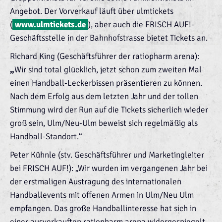
Angebot. Der Vorverkauf läuft über ulmtickets
(
www.ulmtickets.de
), aber auch die FRISCH AUF!-
Geschäftsstelle in der Bahnhofstrasse bietet Tickets an.
Richard King (Geschäftsführer der ratiopharm arena):
„
Wir sind total glücklich, jetzt schon zum zweiten Mal
einen Handball-Leckerbissen präsentieren zu können.
Nach dem Erfolg aus dem letzten Jahr und der tollen
Stimmung wird der Run auf die Tickets sicherlich wieder
groß sein, Ulm/Neu-Ulm beweist sich regelmäßig als
Handball-Standort.“
Peter Kühnle (stv. Geschäftsführer und Marketingleiter
bei FRISCH AUF!): „Wir wurden im vergangenen Jahr bei
der erstmaligen Austragung des internationalen
Handballevents mit offenen Armen in Ulm/Neu Ulm
empfangen. Das große Handballinteresse hat sich in
einer ausverkauften ratiopharm arena widergespiegelt.