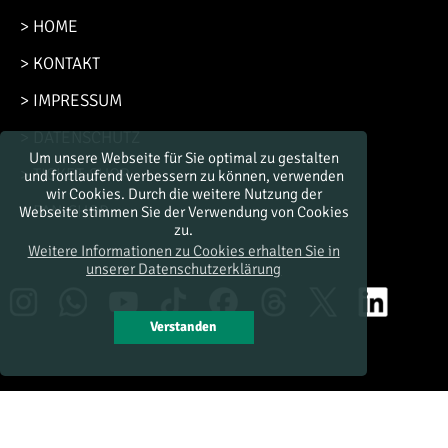
> HOME
> KONTAKT
> IMPRESSUM
> DATENSCHUTZ
Um unsere Webseite für Sie optimal zu gestalten
> TICKET-SHOP
und fortlaufend verbessern zu können, verwenden
wir Cookies. Durch die weitere Nutzung der
> FAN-SHOP
Webseite stimmen Sie der Verwendung von Cookies
zu.
Weitere Informationen zu Cookies erhalten Sie in
unserer Datenschutzerklärung
Verstanden
© by FRISCH AUF! Göppingen Management & Marketing GmbH
website by madness GmbH